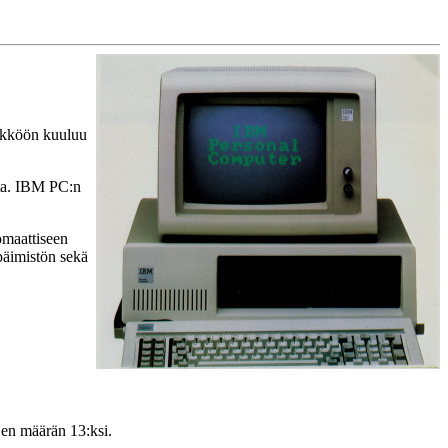
sikköön kuuluu
tta. IBM PC:n
omaattiseen
päimistön sekä
jen määrän 13:ksi.