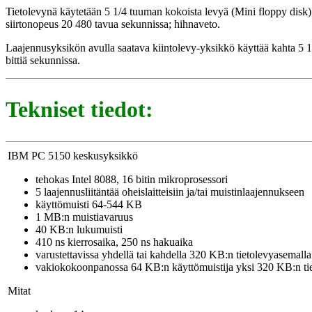
Tietolevynä käytetään 5 1/4 tuuman kokoista levyä (Mini floppy disk). 
siirtonopeus 20 480 tavua sekunnissa; hihnaveto.
Laajennusyksikön avulla saatava kiintolevy-yksikkö käyttää kahta 5 1
bittiä sekunnissa.
Tekniset tiedot:
IBM PC 5150 keskusyksikkö
tehokas Intel 8088, 16 bitin mikroprosessori
5 laajennusliitäntää oheislaitteisiin ja/tai muistinlaajennukseen
käyttömuisti 64-544 KB
1 MB:n muistiavaruus
40 KB:n lukumuisti
410 ns kierrosaika, 250 ns hakuaika
varustettavissa yhdellä tai kahdella 320 KB:n tietolevyasemalla
vakiokokoonpanossa 64 KB:n käyttömuistija yksi 320 KB:n ti
Mitat