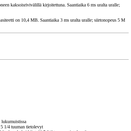
en kaksoisrivivälillä kirjoitettuna. Saantiaika 6 ms uralta uralle;
iteetti on 10,4 MB. Saantiaika 3 ms uralta uralle; siirtonopeus 5 M
i lukumuistissa
 5 1/4 tuuman tietolevyt