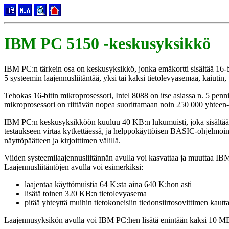
IBM PC 5150 -keskusyksikkö
IBM PC:n tärkein osa on keskusyksikkö, jonka emäkortti sisältää 16-b
5 systeemin laajennusliitäntää, yksi tai kaksi tietolevyasemaa, kaiutin, 
Tehokas 16-bitin mikroprosessori, Intel 8088 on itse asiassa n. 5 penn
mikroprosessori on riittävän nopea suorittamaan noin 250 000 yhteen-
IBM PC:n keskusyksikköön kuuluu 40 KB:n lukumuisti, joka sisältää B
testaukseen virtaa kytkettäessä, ja helppokäyttöisen BASIC-ohjelmoin
näyttöpäätteen ja kirjoittimen välillä.
Viiden systeemilaajennusliitännän avulla voi kasvattaa ja muuttaa IB
Laajennusliitäntöjen avulla voi esimerkiksi:
laajentaa käyttömuistia 64 K:sta aina 640 K:hon asti
lisätä toinen 320 KB:n tietolevyasema
pitää yhteyttä muihin tietokoneisiin tiedonsiirtosovittimen kautta
Laajennusyksikön avulla voi IBM PC:hen lisätä enintään kaksi 10 MB: