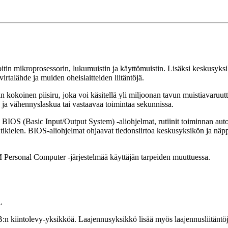
itin mikroprosessorin, lukumuistin ja käyttömuistin. Lisäksi keskusyk
virtalähde ja muiden oheislaitteiden liitäntöjä.
in kokoinen piisiru, joka voi käsitellä yli miljoonan tavun muistiavaruu
 ja vähennyslaskua tai vastaavaa toimintaa sekunnissa.
IOS (Basic Input/Output System) -aliohjelmat, rutiinit toiminnan aut
tikielen. BIOS-aliohjelmat ohjaavat tiedonsiirtoa keskusyksikön ja näp
M Personal Computer -järjestelmää käyttäjän tarpeiden muuttuessa.
.
n kiintolevy-yksikköä. Laajennusyksikkö lisää myös laajennusliitäntö