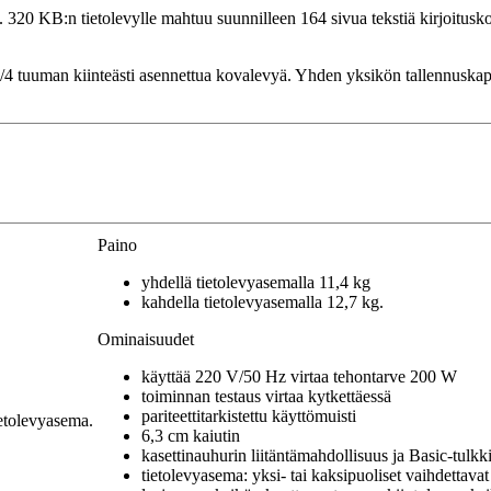
320 KB:n tietolevylle mahtuu suunnilleen 164 sivua tekstiä kirjoituskone
/4 tuuman kiinteästi asennettua kovalevyä. Yhden yksikön tallennuskapas
Paino
yhdellä tietolevyasemalla 11,4 kg
kahdella tietolevyasemalla 12,7 kg.
Ominaisuudet
käyttää 220 V/50 Hz virtaa tehontarve 200 W
toiminnan testaus virtaa kytkettäessä
pariteettitarkistettu käyttömuisti
etolevyasema.
6,3 cm kaiutin
kasettinauhurin liitäntämahdollisuus ja Basic-tulkk
tietolevyasema: yksi- tai kaksipuoliset vaihdettavat