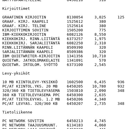
Kirjoittimet

GRAAFINEN KIRJOITIN         8130054     3,025     125  
GRAAF. KIRJ. KAAPELI        1525612       380

GRAAF. KIRJ. TELINE         1525614       380

KIRJOITTIMEN SOVITIN        1505200       775

IBM-KIEKKOKIRJOITIN         6082126     8,550

KIEKKOKIRJ. RINN.LIITÄNTÄ   6373257     1,975

KIEKKOKIRJ. SARJALIITÄNTÄ   6082250     2,310

RINN.LIITÄNNÄN KAAPELI      8509390       320

SARJALIITÄNNÄN KAAPELI      8509386       320

IBM QUIETWRITER-KIRJOITIN   1341356    10,710

QUIETWR. JATKOLOMAKELAITE   1341091       570

QUIETWR. IRTOLOM. SYÖTTÖ    6373100     2,545

Levy-yksiköt

10 MB KIINTOLEVY-YKSIKKÖ    1602500     6,435     936  
PC/AT KIINTOL.YKS. 20 MB    6450205    10,780     932  
320/360 KB TIETOLEVYASEMA   1503810     2,090     348  
360 KB TIETOLEVYASEMA PPC   6450300     2,635

PC/AT TIETOLEVYAS. 1.2 MB   6450206     4,340

PC/AT LEVYAS. 320/360 KB    6450207     2,735     348  
Tietoliikenne

PC NETWORK SOVITIN          6450213     4,745

PC NETWORK TAAJUUSMUUNT.    6134183     4,060
