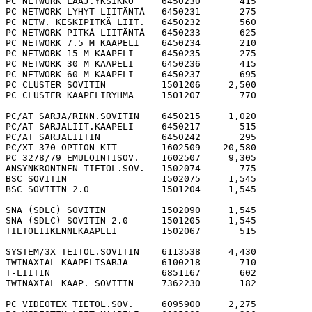
PC NETWORK LAAJ.YKSIKKÖ     6450230       415

PC NETWORK LYHYT LIITÄNTÄ   6450231       275

PC NETW. KESKIPITKÄ LIIT.   6450232       560

PC NETWORK PITKÄ LIITÄNTÄ   6450233       625

PC NETWORK 7.5 M KAAPELI    6450234       210

PC NETWORK 15 M KAAPELI     6450235       275

PC NETWORK 30 M KAAPELI     6450236       415

PC NETWORK 60 M KAAPELI     6450237       695

PC CLUSTER SOVITIN          1501206     2,500

PC CLUSTER KAAPELIRYHMÄ     1501207       770

PC/AT SARJA/RINN.SOVITIN    6450215     1,020

PC/AT SARJALIIT.KAAPELI     6450217       515

PC/AT SARJALIITIN           6450242       295

PC/XT 370 OPTION KIT        1602509    20,580

PC 3278/79 EMULOINTISOV.    1602507     9,305

ANSYNKRONINEN TIETOL.SOV.   1502074       775

BSC SOVITIN                 1502075     1,545

BSC SOVITIN 2.0             1501204     1,545

SNA (SDLC) SOVITIN          1502090     1,545

SNA (SDLC) SOVITIN 2.0      1501205     1,545

TIETOLIIKENNEKAAPELI        1502067       515

SYSTEM/3X TEITOL.SOVITIN    6113538     4,430

TWINAXIAL KAAPELISARJA      6100218       710

T-LIITIN                    6851167       602

TWINAXIAL KAAP. SOVITIN     7362230       182

PC VIDEOTEX TIETOL.SOV.     6095900     2,275
