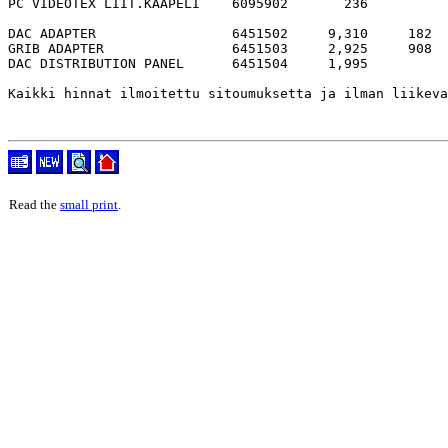
PC VIDEOTEX LIIT.KAAPELI    6095902       236

DAC ADAPTER                 6451502     9,310     182  
GRIB ADAPTER                6451503     2,925     908  
DAC DISTRIBUTION PANEL      6451504     1,995

Read the
small print
.