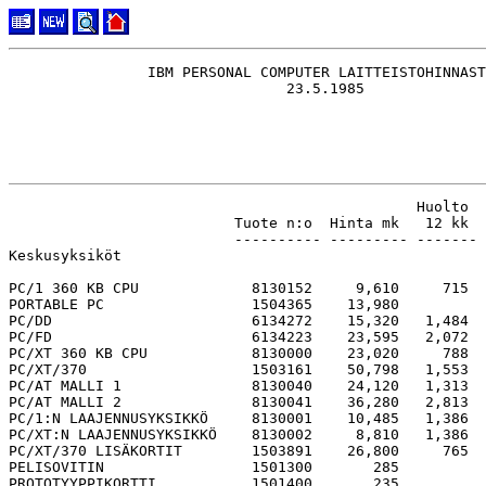
                IBM PERSONAL COMPUTER LAITTEISTOHINNAST
                                               Huolto  
                          Tuote n:o  Hinta mk   12 kk  
                          ---------- --------- ------- 
Keskusyksiköt

PC/1 360 KB CPU             8130152     9,610     715  
PORTABLE PC                 1504365    13,980

PC/DD                       6134272    15,320   1,484  
PC/FD                       6134223    23,595   2,072  
PC/XT 360 KB CPU            8130000    23,020     788  
PC/XT/370                   1503161    50,798   1,553  
PC/AT MALLI 1               8130040    24,120   1,313  
PC/AT MALLI 2               8130041    36,280   2,813  
PC/1:N LAAJENNUSYKSIKKÖ     8130001    10,485   1,386  
PC/XT:N LAAJENNUSYKSIKKÖ    8130002     8,810   1,386  
PC/XT/370 LISÄKORTIT        1503891    26,800     765  
PELISOVITIN                 1501300       285

PROTOTYYPPIKORTTI           1501400       235
