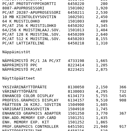
PC/AT PROTOTYYPPIKORTTI     6450220       280

8087-APUPROSESSORI          1501002     1,920

PC/AT 20287-APUPROSESSORI   6450211     2,530

10 MB KIINTOLEVYSOVITIN     1602501     2,450

64 K MUISTILOHKO            1501003       489

PC/AT 256 K MUISTILOHKO     6450202     3,345

64/256 K MUISTINLAAJ.SOV.   1501013     1,404

PC/AT 128 K MUISTINL.SOV.   6450209     2,640

PC/AT 512 K MUISTINL.SOV.   6450203     8,155

PC/AT LATTIATELINE          6450218     1,310

Näppäimistöt

NÄPPÄIMISTÖ PC/1 JA PC/XT   4733198     1,665

NÄPPÄIMISTÖ PPC             8223414     1,205

NÄPPÄIMISTÖ PC/AT           8223421     2,875

Näyttöpäätteet

YKSIVÄRINÄYTTÖPÄÄTE         8130050     2,150     366  
VÄRINÄYTTÖPÄÄTE             8130003     4,295     732  
ENHANCED COLOR DISPLAY      6134173     5,755     545  
PROFESS.GRAPHICS DISPLAY    6134157     9,510     908  
PÄÄTTEEN JA KIRJ. SOVITIN   1504900     1,605

VÄRIGRAFIIKKASOVITIN        1504910     1,745

ENHANCED GRAPHICS ADAPTER   1501250     3,770     367  
ENH.ADD.MEMORY EXP.CARD     1501251     1,435

ENH. MEMORY EXP. KIT        1501252     1,865

PROF.GRAPHICS CONTROLLER    6451501    21,940     917  
NÄYTTÖPÄÄTETELINE           6450216       510
