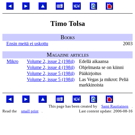
Timo Tolsa
Books
Ensin meitä ei uskottu
2003
Magazine articles
Mikro
Volume 2, issue 2 (1984)
Edellä aikaansa
Volume 2, issue 4 (1984)
Ohjelmasta se on kiinni
Volume 2, issue 5 (1984)
Pääkirjoitus
Volume 2, issue 5 (1984)
Las Vegas ja mikrot: Peliä
markkinoista
This page has been created by
Sami Rautiainen
.
Read the
small print
.
Last content update: 2006-08-16