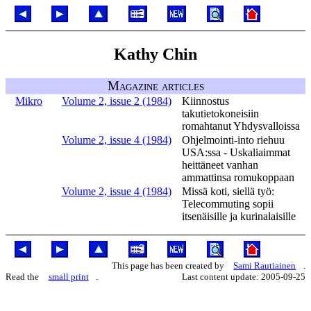
Kathy Chin
Magazine articles
Mikro
Volume 2, issue 2 (1984)
Kiinnostus
takutietokoneisiin
romahtanut Yhdysvalloissa
Volume 2, issue 4 (1984)
Ohjelmointi-into riehuu
USA:ssa - Uskaliaimmat
heittäneet vanhan
ammattinsa romukoppaan
Volume 2, issue 4 (1984)
Missä koti, siellä työ:
Telecommuting sopii
itsenäisille ja kurinalaisille
This page has been created by
Sami Rautiainen
.
Read the
small print
.
Last content update: 2005-09-25