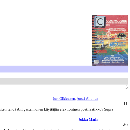
5
Jori Olkkonen
,
Anssi Ahonen
11
 miten tehdä Amigasta monen käyttäjän elektroninen postilaatikko? Supra
Jukka Marin
26