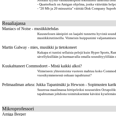
Joistain syystä varmuuskopion tekeminen tärkeistä tiedos
- Quarterback on Amigan ohjelma, jonka väitetään help
- "20 Mb ja 20 minuuttia" väittää Disk Company Superba
Reaaliajassa
Maniacs of Noise - musiikkitehdas
Kuusnelosen äänipiiri on laajalti tunnettu hyvistä sound
musiikkirutiineilla. Viimeisin huippunimi valjastamises
Martin Galway - mies, musiikki ja tietokoneet
Kukapa ei tuntisi sellaisia pelejä kuin Hyper Sports, Ra
sävellyksillään ja hurmaavalla omalla soundityylillään 
Kuukahtaneet Commodoret - Mistä kaikki alkoi?
Viimeiseen yhteentoista vuoteen mahtuu koko Commodore
vuosikymmenessä onkaan tapahtunut?
Pelimaailman arkea: Jukka Tapanimäki ja Hewson - Sopimusten karik
Suuressa maailmassa hittipeleiksi nousseiden Octapolik
tapahtuman johdosta toimituksemme käväisi kyselemäss
Mikroprofessori
Amiga Beeper