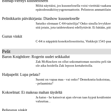
Bitmap-vieritys kuusneloseen
Miltä näyttäisi, jos kuusnelosella voisi vierittää vaaka
epätodennäköisyysgeneraattorin. Pelinteon ammattilainen
Pelinikkarin päiväkirjasta: Diashow kuusneloselle
Satutko olemaan C-64-taiteilija? Onko sinulla levykkeet 
sitä jotain, jota taideteoksesi edellyttävät. Ei hätään, 
Gurun vinkit
C-64:n näppäriä konekieliosoitteita; Vinkkejä 1541-paa
Pelit
Baron Knightlore: Rogerin uudet seikkailut
Zak McKracken on ollut uskomattoman suosittu peli tämän
ole aika hoidella Zak lepoon kertaheitolla.
Halpapelit: Lupa pelata?
Suomi on vapaa maa - vai onko? Demokratia kukoistaa, m
- pelaamista?
Kokoelmat: Ei makeaa mahan täydeltä
Ja katso - he katsoivat ajan olevan taas kypsä kesälomi
valuuttaa...
Peligurun vinkit