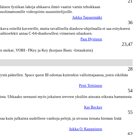
21
lläinen fysiikan lakeja uhkaava ilmiö vaatisi varsin tehokkaan
olimattomille videopiirin suunnittelijoille.
Jukka Tapanimäki
36
va esitellä kavereille, mutta tavallisella diashow-ohjelmalla et saa esitykseesi
nvaihtoefekti antaa C-64-diashowllesi viimeisen silauksen.
Pasi Hytönen
23,47
n mokat; VOIH - FKey ja Key (korjaus Basic -listauksiin)
28
tä päätellen. Space quest III odottaa kuitenkin valloittajaansa, joten eiköhän
Petri Teittinen
54
sta. Uhkaako sensuuri myös jokaisen terveen yksilön ainoata oikeata harrastusta
Kai Becker
55
a kuin julkaista uudelleen vanhoja pelejä, ja sivussa tienata hieman lisää
Jukka O. Kauppinen
62