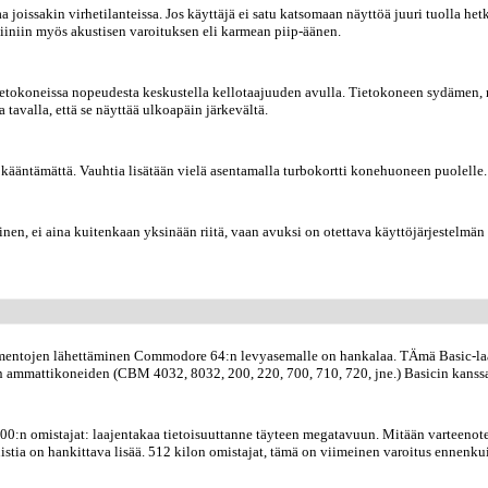
 joissakin virhetilanteissa. Jos käyttäjä ei satu katsomaan näyttöä juuri tuolla 
tiiniin myös akustisen varoituksen eli karmean piip-äänen.
ietokoneissa nopeudesta keskustella kellotaajuuden avulla. Tietokoneen sydämen, mi
la tavalla, että se näyttää ulkoapäin järkevältä.
ääntämättä. Vauhtia lisätään vielä asentamalla turbokortti konehuoneen puolelle.
n, ei aina kuitenkaan yksinään riitä, vaan avuksi on otettava käyttöjärjestelmän 
ykomentojen lähettäminen Commodore 64:n levyasemalle on hankalaa. TÄmä Basic-l
n ammattikoneiden (CBM 4032, 8032, 200, 220, 700, 710, 720, jne.) Basicin kanss
0:n omistajat: laajentakaa tietoisuuttanne täyteen megatavuun. Mitään varteenote
istia on hankittava lisää. 512 kilon omistajat, tämä on viimeinen varoitus ennenk