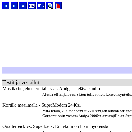
Testit ja vertailut
Musiikkiohjelmat vertailussa - Amigasta elävä studio
Alussa oli hiljaisuus. Sitten tulivat tietokoneet, synteti
Kortilla maailmalle - SupraModem 2440zi
Mitä tehdä, kun modeemi tukkii Amigan ainoan sarjaporti
Corporationin vastaus Amiga 2000:n omistajille on Su
Quarterback vs. Superback: Ennekuin on liian myöhäistä