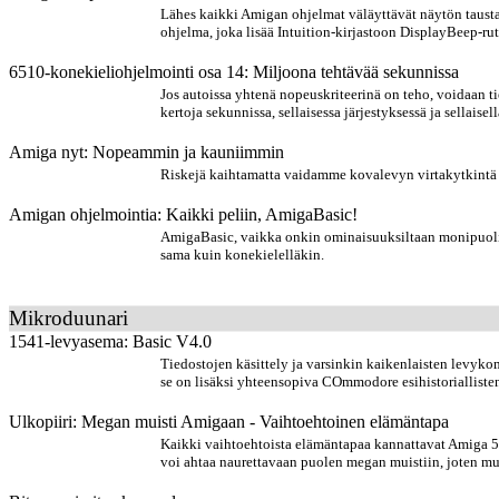
Lähes kaikki Amigan ohjelmat väläyttävät näytön taustaa
ohjelma, joka lisää Intuition-kirjastoon DisplayBeep-ru
6510-konekieliohjelmointi osa 14: Miljoona tehtävää sekunnissa
Jos autoissa yhtenä nopeuskriteerinä on teho, voidaan t
kertoja sekunnissa, sellaisessa järjestyksessä ja sellaisel
Amiga nyt: Nopeammin ja kauniimmin
Riskejä kaihtamatta vaidamme kovalevyn virtakytkintä k
Amigan ohjelmointia: Kaikki peliin, AmigaBasic!
AmigaBasic, vaikka onkin ominaisuuksiltaan monipuoline
sama kuin konekielelläkin.
Mikroduunari
1541-levyasema: Basic V4.0
Tiedostojen käsittely ja varsinkin kaikenlaisten lev
se on lisäksi yhteensopiva COmmodore esihistorialliste
Ulkopiiri: Megan muisti Amigaan - Vaihtoehtoinen elämäntapa
Kaikki vaihtoehtoista elämäntapaa kannattavat Amiga 50
voi ahtaa naurettavaan puolen megan muistiin, joten mu