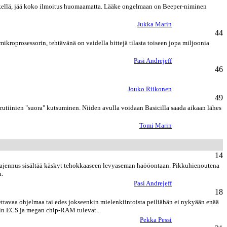
hetkellä, jää koko ilmoitus huomaamatta. Lääke ongelmaan on Beeper-niminen
Jukka Marin
44
kroprosessorin, tehtävänä on vaidella bittejä tilasta toiseen jopa miljoonia
Pasi Andrejeff
46
Jouko Riikonen
49
rutiinien "suora" kutsuminen. Niiden avulla voidaan Basicilla saada aikaan lähes
Tomi Marin
14
aajennus sisältää käskyt tehokkaaseen levyaseman haööontaan. Pikkuhienoutena
a.
Pasi Andrejeff
18
ttavaa ohjelmaa tai edes jokseenkin mielenkiintoista peiliähän ei nykyään enää
uin ECS ja megan chip-RAM tulevat...
Pekka Pessi