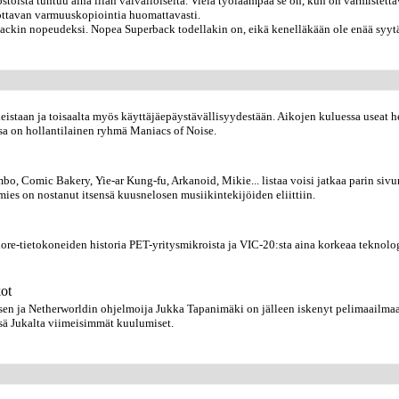
toista tuntuu aina liian vaivalloiselta. Vielä työläämpää se on, kun on varmistetta
ottavan varmuuskopiointia huomattavasti.
ckin nopeudeksi. Nopea Superback todellakin on, eikä kenelläkään ole enää syytä
eistaan ja toisaalta myös käyttäjäepäystävällisyydestään. Aikojen kuluessa useat h
sa on hollantilainen ryhmä Maniacs of Noise.
mbo, Comic Bakery, Yie-ar Kung-fu, Arkanoid, Mikie... listaa voisi jatkaa parin sivu
mies on nostanut itsensä kuusnelosen musiikintekijöiden eliittiin.
-tietokoneiden historia PET-yritysmikroista ja VIC-20:sta aina korkeaa teknolog
ot
sen ja Netherworldin ohjelmoija Jukka Tapanimäki on jälleen iskenyt pelimaailma
ä Jukalta viimeisimmät kuulumiset.