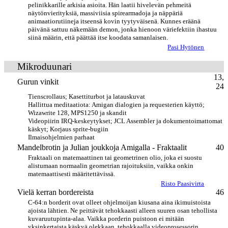
pelinikkarille arkisia asioita. Hän laatii hivelevän pehmeitä
näytönvierityksiä, massiviisia spirearmadoja ja näppäriä
animaatiorutiineja itseensä kovin tyytyväisenä. Kunnes eräänä
päivänä sattuu näkemään demon, jonka hienoon väriefektiin ihastuu
siinä määrin, että päättää itse koodata samanlaisen.
Pasi Hytönen
Mikroduunari
13,
Gurun vinkit
24
Tienscrollaus; Kasettiturbot ja latauskuvat
Hallittua meditaatiota: Amigan dialogien ja requesterien käyttö;
Wizawrite 128, MPS1250 ja skandit
Videopiirin IRQ-keskeytykset; JCL Assembler ja dokumentoimattomat
käskyt; Korjaus sprite-bugiin
Ilmaisohjelmien parhaat
Mandelbrotin ja Julian joukkoja Amigalla - Fraktaalit
40
Fraktaali on matemaattinen tai geometrinen olio, joka ei suostu
alistumaan normaalin geometrian rajoituksiin, vaikka onkin
matemaattisesti määritettävissä.
Risto Paasivirta
Vielä kerran bordereista
46
C-64:n borderit ovat olleet ohjelmoijan kiusana aina ikimuistoista
ajoista lähtien. Ne peittävät tehokkaasti alleen suuren osan tehollista
kuvaruutupinta-alaa. Vaikka porderin puistoon ei mitään
yksinkertaista käskyä olekkaan, tehokkaalla videoprosessorin