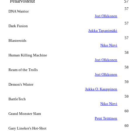
Peliarvostelut
57
57
DNA Warrior
Jori Olkkonen
57
Dark Fusion
Jukka Tapanimäki
57
Blasteroids
Niko Nirvi
58
Human Killing Machine
Jori Olkkonen
58
Ream of the Trolls
Jori Olkkonen
59
Demon's Winter
Jukka O. Kauppinen
59
BattleTech
Niko Nirvi
60
Grand Monster Slam
Petri Teittinen
60
Gary Lineker's Hot-Shot