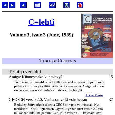
C=lehti
Volume 3, issue 3 (June, 1989)
Table of Contents
Testit ja vertailut
Amiga: Kiinnostaako kiintolevy?
15
Tietokonetta ammatikseen käyttävien keskuudessa on jo pitkään
pidetty kiintolevyå välttämättömänä varusteena. Amigallekin on
saatavana runsas valikoima erilaisia kiintolevyjä.
Jukka Marin
GEOS 64 versio 2.0: Vanha on vielä voimissaan
37
Berkeley Softworksin tekemä GEOS on vielä voimissaan. Nyt
markkinoille tullut graafisen käyttöliitynnän uusi versio 2.0 tuo
mukanaan lukuisia parannuksia, joita version 1.3 käyttäjät ovat