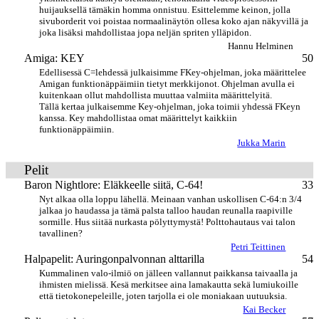
huijauksellä tämäkin homma onnistuu. Esittelemme keinon, jolla
sivuborderit voi poistaa normaalinäytön ollesa koko ajan näkyvillä ja
joka lisäksi mahdollistaa jopa neljän spriten ylläpidon.
Hannu Helminen
Amiga: KEY
50
Edellisessä C=lehdessä julkaisimme FKey-ohjelman, joka määrittelee
Amigan funktionäppäimiin tietyt merkkijonot. Ohjelman avulla ei
kuitenkaan ollut mahdollista muuttaa valmiita määrittelyitä.
Tällä kertaa julkaisemme Key-ohjelman, joka toimii yhdessä FKeyn
kanssa. Key mahdollistaa omat määrittelyt kaikkiin
funktionäppäimiin.
Jukka Marin
Pelit
Baron Nightlore: Eläkkeelle siitä, C-64!
33
Nyt alkaa olla loppu lähellä. Meinaan vanhan uskollisen C-64:n 3/4
jalkaa jo haudassa ja tämä palsta talloo haudan reunalla raapiville
sormille. Hus siitää nurkasta pölyttymystä! Polttohautaus vai talon
tavallinen?
Petri Teittinen
Halpapelit: Auringonpalvonnan alttarilla
54
Kummalinen valo-ilmiö on jälleen vallannut paikkansa taivaalla ja
ihmisten mielissä. Kesä merkitsee aina lamakautta sekä lumiukoille
että tietokonepeleille, joten tarjolla ei ole moniakaan uutuuksia.
Kai Becker