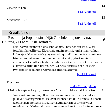
12
GEOWrite 128
Pasi Andrejeff
13
Superscript 128
Pasi Andrejeff
Reaaliajassa
Fusionin ja Populousin tekijät C=lehden riepoteltavina:
6
Bullfrog - EOA:n uusin softatiimi
Kun Kasvis taannoin palasi Englannista, hän höpötti jatkuvasti
jostakin ihmeellisestä Electronic Artsin pelistä, jonka nimi vaihtui
koko ajan. Miehen viehtymyksen ohrapirtelöihin tuntien uskoimme
hänben hourailevan Lontoon pubien jälkihöyryissä, mutta kun
ensimmäiset viralliset tiedot Populousista kantautuivat toimitukseen
ei kaveria ollut kuin uskominen. Onneksi roskiksia ei oltu vielä
tyhjennetty ja saimme Kasvin raportin pelastettua.
Jyrki J.J. Kasvi
7
Populous
Jukka O. Kauppinen
Onko Amigasi käynyt vieraissa? Taudit uhkaavat konettasi
21
Viime aikoina suurta julkisuutta saavuttaneet teitokonevirukset
jatkavat lisääntymistään. Ne ovat iskeneet kaikkiin koneisiin koosta
ja omistajan asemasta riippumatta. Amigakaan ei ole sästynyt
tuholaisilta - Yhdysvalloissa tunnetaan jo kuusitoista Amigan virusta