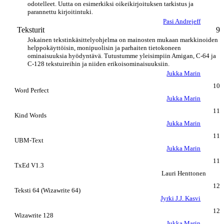
odotelleet. Uutta on esimerkiksi oikeikirjoituksen tarkistus ja
parannettu kirjoitintuki.
Pasi Andrejeff
Teksturit
9
Jokainen tekstinkäsittelyohjelma on mainosten mukaan markkinoiden
helppokäyttöisin, monipuolisin ja parhaiten tietokoneen
ominaisuuksia hyödyntävä. Tutustumme yleisimpiin Amigan, C-64 ja
C-128 tekstuireihin ja niiden erikoisominaisuuksiin.
Jukka Marin
10
Word Perfect
Jukka Marin
11
Kind Words
Jukka Marin
11
UBM-Text
Jukka Marin
11
TxEd V1.3
Lauri Henttonen
12
Teksti 64 (Wizawrite 64)
Jyrki J.J. Kasvi
12
Wizawrite 128
Jukka Marin