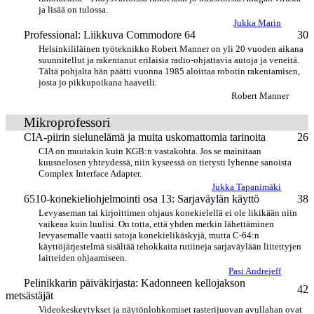
ja lisää on tulossa.
Jukka Marin
Professional: Liikkuva Commodore 64
30
Helsinkililäinen työteknikko Robert Manner on yli 20 vuoden aikana
suunnitellut ja rakentanut erilaisia radio-ohjattavia autoja ja veneitä.
Tältä pohjalta hän päätti vuonna 1985 aloittaa robotin rakentamisen,
josta jo pikkupoikana haaveili.
Robert Manner
Mikroprofessori
CIA-piirin sielunelämä ja muita uskomattomia tarinoita
26
CIA on muutakin kuin KGB:n vastakohta. Jos se mainitaan
kuusnelosen yhteydessä, niin kyseessä on tietysti lyhenne sanoista
Complex Interface Adapter.
Jukka Tapanimäki
6510-konekieliohjelmointi osa 13: Sarjaväylän käyttö
38
Levyaseman tai kirjoittimen ohjaus konekielellä ei ole likikään niin
vaikeaa kuin luulisi. On totta, että yhden merkin lähettäminen
levyasemalle vaatii satoja konekielikäskyjä, mutta C-64:n
käyttöjärjestelmä sisältää tehokkaita rutiineja sarjaväylään liitettyjen
laitteiden ohjaamiseen.
Pasi Andrejeff
Pelinikkarin päiväkirjasta: Kadonneen kellojakson
42
metsästäjät
Videokeskeytykset ja näytönlohkomiset rasterijuovan avullahan ovat