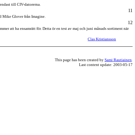
ndast till CIV-datorerna.
11
ed Mike Glover från Imagine.
12
mmer att ha ensamrätt för. Detta ör en test av maj och juni månads sortiment när
Clas Kristiansson
This page has been created by
Sami Rautiainen
.
Last content update: 2003-05-17