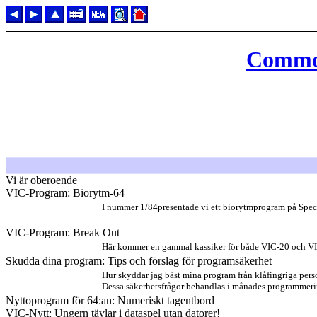
Commod
Vi är oberoende
VIC-Program: Biorytm-64
I nummer 1/84presentade vi ett biorytmprogram på Spect
VIC-Program: Break Out
Här kommer en gammal kassiker för både VIC-20 och V
Skudda dina program: Tips och förslag för programsäkerhet
Hur skyddar jag bäst mina program från klåfingriga perso
Dessa säkerhetsfrågor behandlas i månades programmerin
Nyttoprogram för 64:an: Numeriskt tagentbord
VIC-Nytt: Ungern tävlar i dataspel utan datorer!