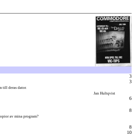
3
3
till deras dator.
Jan Hultqvist
6
8
 kopior av mina program?
8
10