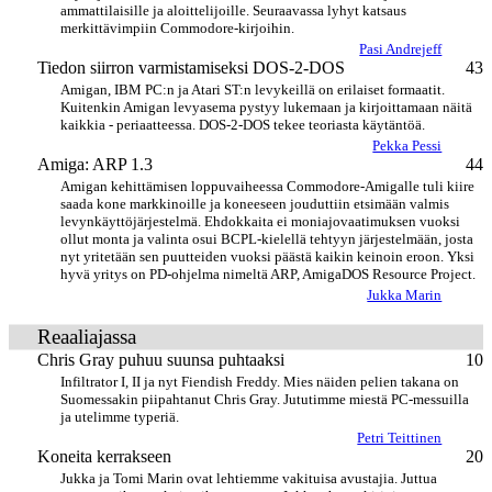
ammattilaisille ja aloittelijoille. Seuraavassa lyhyt katsaus
merkittävimpiin Commodore-kirjoihin.
Pasi Andrejeff
Tiedon siirron varmistamiseksi DOS-2-DOS
43
Amigan, IBM PC:n ja Atari ST:n levykeillä on erilaiset formaatit.
Kuitenkin Amigan levyasema pystyy lukemaan ja kirjoittamaan näitä
kaikkia - periaatteessa. DOS-2-DOS tekee teoriasta käytäntöä.
Pekka Pessi
Amiga: ARP 1.3
44
Amigan kehittämisen loppuvaiheessa Commodore-Amigalle tuli kiire
saada kone markkinoille ja koneeseen jouduttiin etsimään valmis
levynkäyttöjärjestelmä. Ehdokkaita ei moniajovaatimuksen vuoksi
ollut monta ja valinta osui BCPL-kielellä tehtyyn järjestelmään, josta
nyt yritetään sen puutteiden vuoksi päästä kaikin keinoin eroon. Yksi
hyvä yritys on PD-ohjelma nimeltä ARP, AmigaDOS Resource Project.
Jukka Marin
Reaaliajassa
Chris Gray puhuu suunsa puhtaaksi
10
Infiltrator I, II ja nyt Fiendish Freddy. Mies näiden pelien takana on
Suomessakin piipahtanut Chris Gray. Jututimme miestä PC-messuilla
ja utelimme typeriä.
Petri Teittinen
Koneita kerrakseen
20
Jukka ja Tomi Marin ovat lehtiemme vakituisa avustajia. Juttua