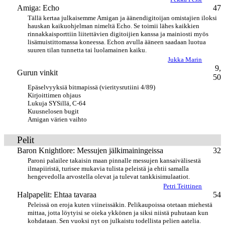
Amiga: Echo
47
Tällä kertaa julkaisemme Amigan ja äänendigitoijan omistajien iloksi
hauskan kaikuohjelman nimeltä Echo. Se toimii lähes kaikkien
rinnakkaisporttiin liitettävien digitoijien kanssa ja mainiosti myös
lisämuistittomassa koneessa. Echon avulla ääneen saadaan luotua
suuren tilan tunnetta tai luolamainen kaiku.
Jukka Marin
9,
Gurun vinkit
50
Epäselvyyksiä bitmapissä (vieritysrutiini 4/89)
Kirjoittimen ohjaus
Lukuja SYSillä, C-64
Kuusnelosen bugit
Amigan värien vaihto
Pelit
Baron Knightlore: Messujen jälkimainingeissa
32
Paroni palailee takaisin maan pinnalle messujen kansaivälisestä
ilmapiiristä, turisee mukavia tulista peleistä ja ehtii samalla
hengevedolla arvostella olevat ja tulevat tankkisimulaatiot.
Petri Teittinen
Halpapelit: Ehtaa tavaraa
54
Peleissä on eroja kuten viineissäkin. Pelikaupoissa otetaan miehestä
mittaa, jotta löytyisi se oieka ykkönen ja siksi niistä puhutaan kun
kohdataan. Sen vuoksi nyt on julkaistu todellista pelien aatelia.