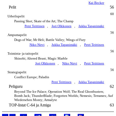
Kai Becker
Pelit
56
60
Urheilupelit
Passing Shot; Skate of the Art; The Champ
Petri Teittinen
,
Jori Olkkonen
,
Jukka Tapanimäki
56
Ampumapelit
Dogs of War; Mr Heli; Battle Valley; Wings of Fury
Niko Nirvi
,
Jukka Tapanimäki
,
Petri Teittinen
56
Toiminta- ja taitopelit
Shinobi; Altered Beast; Magic Marble
Jori Olkkonen
,
Niko Nirvi
,
Petri Teittinen
56
Strategiapelit
Conflict Europe; Paladin
Petri Teittinen
,
Jukka Tapanimäki
Peliguru
62
Beyond The Ice Palace; Operation Wolf; The Real Ghostbusters;
Bomb Jack; ThunderBlade; Forgotten Worlds; Nemesis; Terramex; Auf
Wiedersehen Monty; Armalyte
TOP-listat C-64 ja Amiga
63