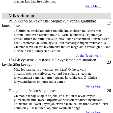
alamme koodata itse ohjelmaa.
Tomi Marin
Mikroduunari
Pelinikkarin päiväkirjasta: Megatavun verran grafiikkaa
17
kuusneloseen
16-bittisten kerskakoneiden rinnalla kuusnelosen muistiavaruus
tuntuu kutistuvan olemattomiin silkasta kateudesta. Ohjelmoijat
voivat kuiten lohduttautua sillä, että tiedon ahtaaminen kuusneloseen
vaatii enemmän kekseliäisyyttä kuin mässäily Amigan tavumäärillä.
Otamme rehvakkaasti tavoitteeksi tunkea megatavun verran grafiikkaa
kuusnelosen pikkuiseen piisiruun.
Jukka Tapanimäki
1541-levyasemakurssi osa 1: Levyaseman omistamisen
23
kestämätön keveys
Mitä levyasemalla oikeastaan tehdään? Onko se vain
piraattiohjelmien säilytystä varten? Jos et halua haaskata
levyasemaasi vain nauhurin nopeana korvikkeena, C=lehden
levyasemakurssi on juuri sinua varten.
Pekka Pessi
Dongeli ohjelmien suojaukseen
26
On monia tapoja suojata ohjelmistoa. Jotkut tekevät levylle
ylimääräisiä uria, toiset kirjoittavat neljäsataasivuisen manuaalin,
kolmannet haluavat käyttäjän etsivän manuaalista tunnussanan. Yksi
keino on ylitse muiden: ohjelma-avain eli dongeli.
Pekka Pessi