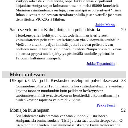
syntyyy aiheesta kuin aiheesta, onpa Jukka ohessa kirjoittanut
kirjankin: Amiga-sarjan kolmannen osan nimeltä 68000-konekieli.
Marinien asiantuntemus on luja, vaan mistäpä se on syntynyt? Tässä
Jukan kuvaus taipaleestaan tietokonepolulla ja sen varrelle jääneistä
tienviitoista VIC-20:stä lähtien.
Jukka Marin
Sano se vektorein: Kolmiulotteisten pelien historia
29
Tietokonepelien kehitys on ollut todella himaa ja erityisesti
kolmiulotteiset pelit tuntuvat kehittyvän yhä kiihtyvällä vauhdilla.
Vielä on kuitenkin paljon ihmisiä, jotka luulevat pelien olevan
edelleen samalla tasolla kuin Space Invaders. Niinpä onkin mukavaa
aiheuttaa pysyvä mielenjärkytys pistämällä ruudulle pyörimään
Falconin kaltainen megapeli.
Jukka Tapanimäki
Mikroprofessori
Ulkopiiri: CIA I ja II - Keskustiedustelupiirit palveluksessasi
38
Commodore 64:n tai 128:n mainioita keskustiedustelupiirejä voidaan
käyttää moneen muuhunkin kuin pelkkään keskeytysten
tuottamiseen. Piirit ovat tietokoneen henkireikä ulkomaailmaan, ja
niiden käyttöä rajoittaa vain mielikuvitus.
Pekka Pessi
Moniajoa kuusnepaan
52
Nyt lähdemme rakentamaan vanhaan kunnon kuusneloseen
Amigamaisia ominaisuuksia. Tästä jutusta saat tuhdin tietopaketin C-
64:n moniajoa varten. Ensi numerossa iskemme kiinni koneeseen ja