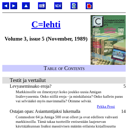
C=lehti
Volume 3, issue 5 (November, 1989)
Table of Contents
Testit ja vertailut
Levyasemissako eroja?
5
Markkinoille on ilmestynyt koko joukko uusia Amigan
lisälevyasemia. Onko niillä eroja - ja minkälaisia? Onko kallein paras
vai selviääkö myös mavimmalla? Otimme selvää.
Pekka Pessi
Ostajan opas: Asiantuntijaksi lukemalla
14
Commodore 64 ja Amiga 500 ovat olleet ja ovat edelleen vahvasti
markkinoilla. Tämä takaa tuotteille entisestään laajenevan
käyttäjäkunnan lisäksi massiivisen määrän erilaista kirjallisuutta