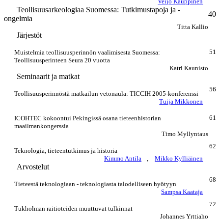
Veijo Kauppinen
Teollisuusarkeologiaa Suomessa: Tutkimustapoja ja -
40
ongelmia
Titta Kallio
Järjestöt
51
Muistelmia teollisuusperinnön vaalimisesta Suomessa:
Teollisuusperinteen Seura 20 vuotta
Katri Kaunisto
Seminaarit ja matkat
56
Teollisuusperinnöstä matkailun vetonaula: TICCIH 2005-konferenssi
Tuija Mikkonen
61
ICOHTEC kokoontui Pekingissä osana tieteenhistorian
maailmankongerssia
Timo Myllyntaus
62
Teknologia, tieteentutkimus ja historia
Kimmo Antila
,
Mikko Kylliäinen
Arvostelut
68
Tieteestä teknologiaan - teknologiasta talodelliseen hyötyyn
Sampsa Kaataja
72
Tukholman raitioteiden muuttuvat tulkinnat
Johannes Yrttiaho