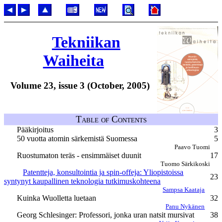
Tekniikan
Waiheita
Volume 23, issue 3 (October, 2005)
Table of Contents
Pääkirjoitus
3
50 vuotta atomin särkemistä Suomessa
5
Paavo Tuomi
Ruostumaton teräs - ensimmäiset duunit
17
Tuomo Särkikoski
Patentteja, konsultointia ja spin-offeja: Yliopistoissa
23
syntynyt kaupallinen teknologia tutkimuskohteena
Sampsa Kaataja
Kuinka Wuolletta luetaan
32
Panu Nykänen
Georg Schlesinger: Professori, jonka uran natsit mursivat
38