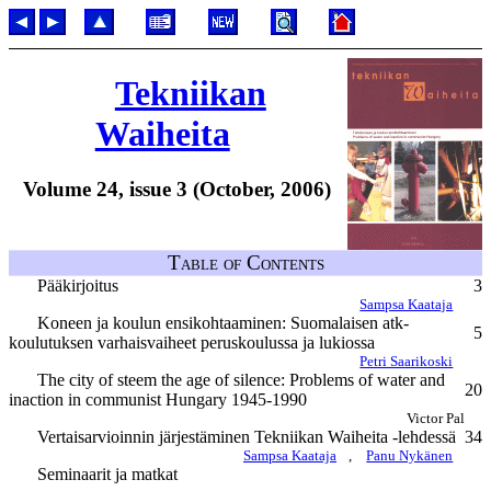
Tekniikan
Waiheita
Volume 24, issue 3 (October, 2006)
Table of Contents
Pääkirjoitus
3
Sampsa Kaataja
Koneen ja koulun ensikohtaaminen: Suomalaisen atk-
5
koulutuksen varhaisvaiheet peruskoulussa ja lukiossa
Petri Saarikoski
The city of steem the age of silence: Problems of water and
20
inaction in communist Hungary 1945-1990
Victor Pal
Vertaisarvioinnin järjestäminen Tekniikan Waiheita -lehdessä
34
Sampsa Kaataja
,
Panu Nykänen
Seminaarit ja matkat