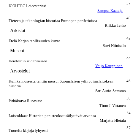
37
ICOHTEC Leicesterissä
Sampsa Kaataja
40
Tieteen ja teknologian historiaa Euroopan periferioissa
Riikka Terho
Arkistot
42
Etelä-Karjan teollisuuden kuvat
Suvi Niinisalo
Museot
44
Herefordin siiderimuseo
Veijo Kauppinen
Arvostelut
46
Kuinka mossesta tehtiin mersu: Suomalaisen ydinvoimalaitoksen
historia
Sari Autio-Sarasmo
50
Pitkäkorva Ruotsissa
Timo J. Virtanen
54
Loistokkaat Historian perusteokset säilyttävät arvonsa
Marjatta Hietala
57
Tuoreita kirjoja lyhyesti