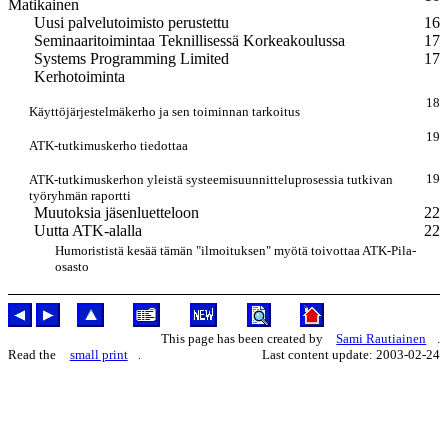
Matikainen
Uusi palvelutoimisto perustettu
16
Seminaaritoimintaa Teknillisessä Korkeakoulussa
17
Systems Programming Limited
17
Kerhotoiminta
18
Käyttöjärjestelmäkerho ja sen toiminnan tarkoitus
19
ATK-tutkimuskerho tiedottaa
19
ATK-tutkimuskerhon yleistä systeemisuunnitteluprosessia tutkivan
työryhmän raportti
Muutoksia jäsenluetteloon
22
Uutta ATK-alalla
22
Humorististä kesää tämän "ilmoituksen" myötä toivottaa ATK-Pila-
osasto
This page has been created by
Sami Rautiainen
.
Read the
small print
.
Last content update: 2003-02-24