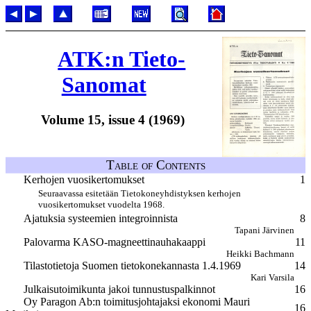
ATK:n Tieto-
Sanomat
Volume 15, issue 4 (1969)
Table of Contents
Kerhojen vuosikertomukset
1
Seuraavassa esitetään Tietokoneyhdistyksen kerhojen
vuosikertomukset vuodelta 1968.
Ajatuksia systeemien integroinnista
8
Tapani Järvinen
Palovarma KASO-magneettinauhakaappi
11
Heikki Bachmann
Tilastotietoja Suomen tietokonekannasta 1.4.1969
14
Kari Varsila
Julkaisutoimikunta jakoi tunnustuspalkinnot
16
Oy Paragon Ab:n toimitusjohtajaksi ekonomi Mauri
16