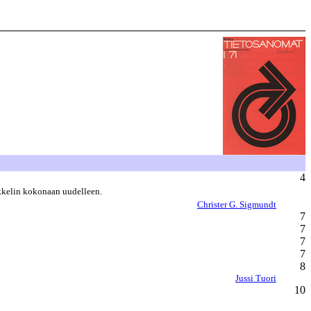
4
ikkelin kokonaan uudelleen.
Christer G. Sigmundt
7
7
7
7
8
Jussi Tuori
10