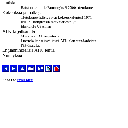
Uutisia
Raision tehtaille Burroughs B 2500 -tietokone
Kokouksia ja matkoja
Tietokoneyhdistys ry:n kokouskalenteri 1971
IFIP-71 kongressin matkajärjestelyt
Ekskursio USA:han
ATK-kirjallisuutta
Mistä saan ATK-opetusta
Luettelo kansainvälisistä ATK-alan standardeista
Päätöstaulut
Englanninkielisiä ATK-lehtiä
Nimityksiä
Read the
small print
.