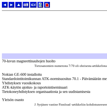
70-luvun magneettinauhojen huolto
Tietosanomien numerosta 7/70 oli oheisesta artikkelista
Nokian GE-600 installoitu
Standardointitoimikunnan ATK-normisuositus 70.1 - Päivämäärän me
Yhdistyksen vuosikokous
ATK-käytön ajoitus- ja raportointiseminaari
Tietokoneyhdistyksen organisaatiosta ja sen uudistamisesta
Yleisön osasto
J. Syrjäsen vastine Finnload -artikkeliin kohdistuneeseen