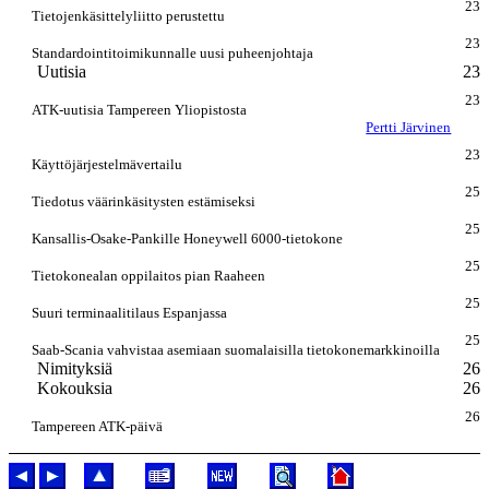
23
Tietojenkäsittelyliitto perustettu
23
Standardointitoimikunnalle uusi puheenjohtaja
Uutisia
23
23
ATK-uutisia Tampereen Yliopistosta
Pertti Järvinen
23
Käyttöjärjestelmävertailu
25
Tiedotus väärinkäsitysten estämiseksi
25
Kansallis-Osake-Pankille Honeywell 6000-tietokone
25
Tietokonealan oppilaitos pian Raaheen
25
Suuri terminaalitilaus Espanjassa
25
Saab-Scania vahvistaa asemiaan suomalaisilla tietokonemarkkinoilla
Nimityksiä
26
Kokouksia
26
26
Tampereen ATK-päivä