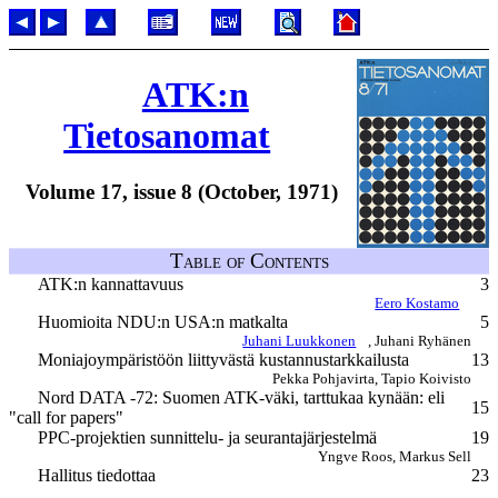
ATK:n
Tietosanomat
Volume 17, issue 8 (October, 1971)
Table of Contents
ATK:n kannattavuus
3
Eero Kostamo
Huomioita NDU:n USA:n matkalta
5
Juhani Luukkonen
, Juhani Ryhänen
Moniajoympäristöön liittyvästä kustannustarkkailusta
13
Pekka Pohjavirta, Tapio Koivisto
Nord DATA -72: Suomen ATK-väki, tarttukaa kynään: eli
15
"call for papers"
PPC-projektien sunnittelu- ja seurantajärjestelmä
19
Yngve Roos, Markus Sell
Hallitus tiedottaa
23