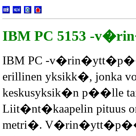
IBM PC 5153 -v�r
IBM PC -v�rin�ytt�p�
erillinen yksikk�, jonka voi
keskusyksik�n p��lle tai
Liit�nt�kaapelin pituus o
metri�. V�rin�ytt�p�