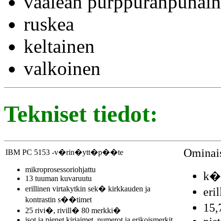
vaalean purppuranpunai
ruskea
keltainen
valkoinen
Tekniset tiedot:
Ominai
IBM PC 5153 -v�rin�ytt�p��te
mikroprosessoriohjattu
k�y
13 tuuman kuvaruutu
erillinen virtakytkin sek� kirkkauden ja
eri
kontrastin s��timet
15,
25 rivi�, rivill� 80 merkki�
isot ja pienet kirjaimet, numerot ja erikoismerkit