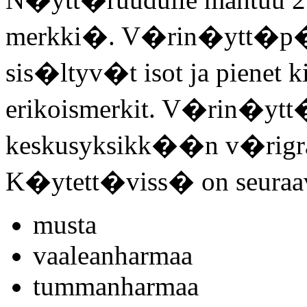
merkki�. V�rin�ytt�p��
sis�ltyv�t isot ja pienet k
erikoismerkit. V�rin�yt
keskusyksikk��n v�rigraf
K�ytett�viss� on seuraa
musta
vaaleanharmaa
tummanharmaa