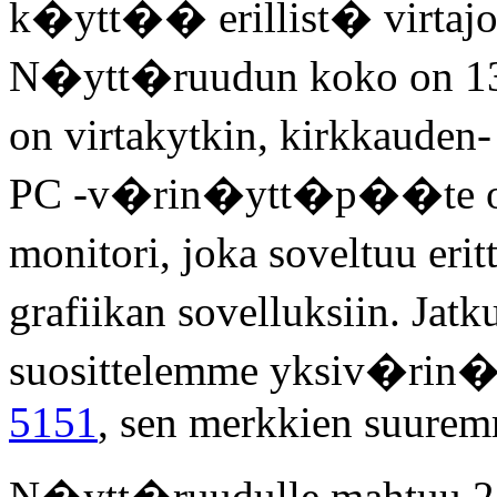
k�ytt�� erillist� virtajo
N�ytt�ruudun koko on 13 t
on virtakytkin, kirkkauden
PC -v�rin�ytt�p��te on
monitori, joka soveltuu er
grafiikan sovelluksiin. Jat
suosittelemme yksiv�ri
5151
, sen merkkien suurem
N�ytt�ruudulle mahtuu 25 