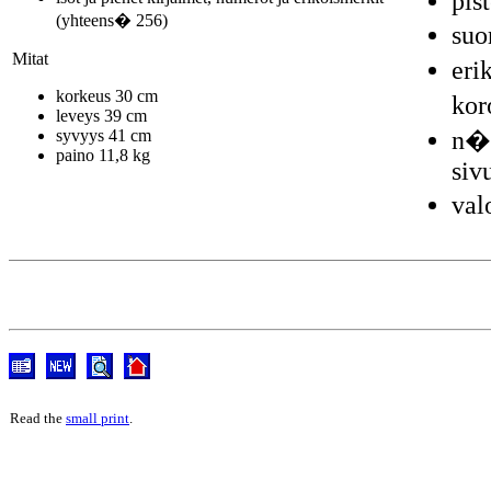
pis
(yhteens� 256)
suo
Mitat
eri
korkeus 30 cm
kor
leveys 39 cm
syvyys 41 cm
n�y
paino 11,8 kg
siv
val
Read the
small print
.