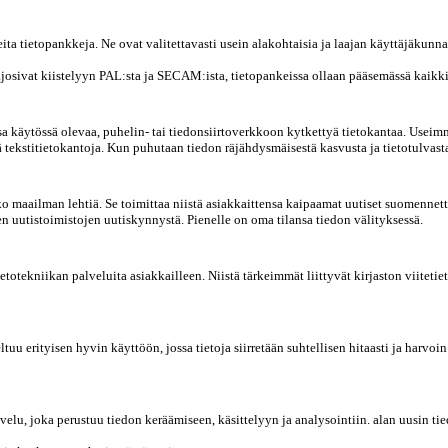
 tietopankkeja. Ne ovat valitettavasti usein alakohtaisia ja laajan käyttäjäkunna
josivat kiistelyyn PAL:sta ja SECAM:ista, tietopankeissa ollaan pääsemässä kaikk
a käytössä olevaa, puhelin- tai tiedonsiirtoverkkoon kytkettyä tietokantaa. Useimmat 
ekstitietokantoja. Kun puhutaan tiedon räjähdysmäisestä kasvusta ja tietotulvasta, 
 maailman lehtiä. Se toimittaa niistä asiakkaittensa kaipaamat uutiset suomennett
ten uutistoimistojen uutiskynnystä. Pienelle on oma tilansa tiedon välityksessä.
totekniikan palveluita asiakkailleen. Niistä tärkeimmät liittyvät kirjaston viitet
ltuu erityisen hyvin käyttöön, jossa tietoja siirretään suhtellisen hitaasti ja harvoi
lu, joka perustuu tiedon keräämiseen, käsittelyyn ja analysointiin. alan uusin tied