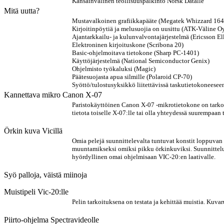
Kansainvälinen teollisuuspalkinto Norsk Datalle
Mitä uutta?
Mustavalkoinen grafiikkapääte (Megatek Whizzard 164
Kirjoitinpöytiä ja melusuojia on uusittu (ATK-Väline 
Ajantarkkailu- ja kulunvalvontajärjestelmä (Ericsson E
Elektroninen kirjoituskone (Scribona 20)
Basic-ohjelmoitava tietokone (Sharp PC-1401)
Käyttöjärjestelmä (National Semiconductor Genix)
Ohjelmisto työkaluksi (Magic)
Päätesuojasta apua silmille (Polaroid CP-70)
Syöttö/tulostusyksikkö liitettävissä taskutietokoneese
Kannettava mikro Canon X-07
Paristokäyttöinen Canon X-07 -mikrotietokone on tarkoite
tietota toiselle X-07:lle tai olla yhteydessä suurempaan
Örkin kuva Vicillä
Omia pelejä suunnittelevalta tuntuvat konstit loppuvan 
muuntamikseksi omiksi pikku örkinkuviksi. Suunnittelu 
hyördyllinen omai ohjelmisaan VIC-20:en laativalle.
Syö palloja, väistä miinoja
Muistipeli Vic-20:lle
Pelin tarkoituksena on testata ja kehittää muistia. Kuvar
Piirto-ohjelma Spectravideolle