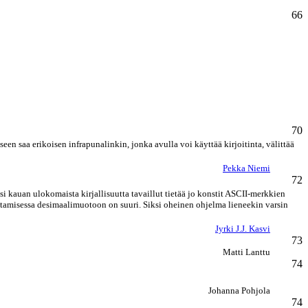
66
70
en saa erikoisen infrapunalinkin, jonka avulla voi käyttää kirjoitinta, välittää
Pekka Niemi
72
 kauan ulokomaista kirjallisuutta tavaillut tietää jo konstit ASCII-merkkien
ttamisessa desimaalimuotoon on suuri. Siksi oheinen ohjelma lieneekin varsin
Jyrki J.J. Kasvi
73
Matti Lanttu
74
Johanna Pohjola
74