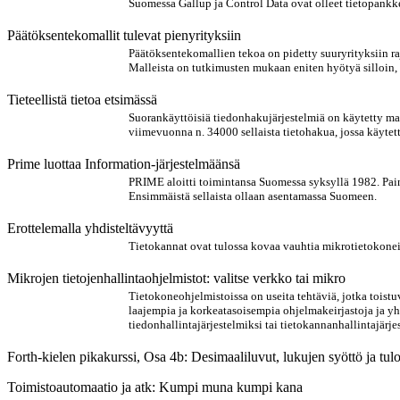
Suomessa Gallup ja Control Data ovat olleet tietopankke
Päätöksentekomallit tulevat pienyrityksiin
Päätöksentekomallien tekoa on pidetty suuryrityksiin raj
Malleista on tutkimusten mukaan eniten hyötyä silloin, ku
Tieteellistä tietoa etsimässä
Suorankäyttöisiä tiedonhakujärjestelmiä on käytetty m
viimevuonna n. 34000 sellaista tietohakua, jossa käytett
Prime luottaa Information-järjestelmäänsä
PRIME aloitti toimintansa Suomessa syksyllä 1982. Paino
Ensimmäistä sellaista ollaan asentamassa Suomeen.
Erottelemalla yhdisteltävyyttä
Tietokannat ovat tulossa kovaa vauhtia mikrotietokoneisii
Mikrojen tietojenhallintaohjelmistot: valitse verkko tai mikro
Tietokoneohjelmistoissa on useita tehtäviä, jotka toist
laajempia ja korkeatasoisempia ohjelmakeirjastoja ja yh
tiedonhallintajärjestelmiksi tai tietokannanhallintajärje
Forth-kielen pikakurssi, Osa 4b: Desimaaliluvut, lukujen syöttö ja tul
Toimistoautomaatio ja atk: Kumpi muna kumpi kana