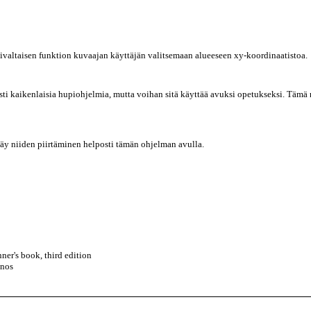
valtaisen funktion kuvaajan käyttäjän valitsemaan alueeseen xy-koordinaatistoa.
sti kaikenlaisia hupiohjelmia, mutta voihan sitä käyttää avuksi opetukseksi. Tämä
käy niiden piirtäminen helposti tämän ohjelman avulla.
er's book, third edition
inos