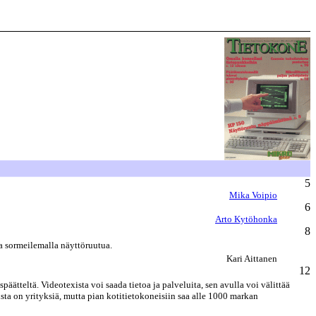
5
Mika Voipio
6
Arto Kytöhonka
8
a sormeilemalla näyttöruutua.
Kari Aittanen
12
äätteltä. Videotexista voi saada tietoa ja palveluita, sen avulla voi välittää
ista on yrityksiä, mutta pian kotitietokoneisiin saa alle 1000 markan