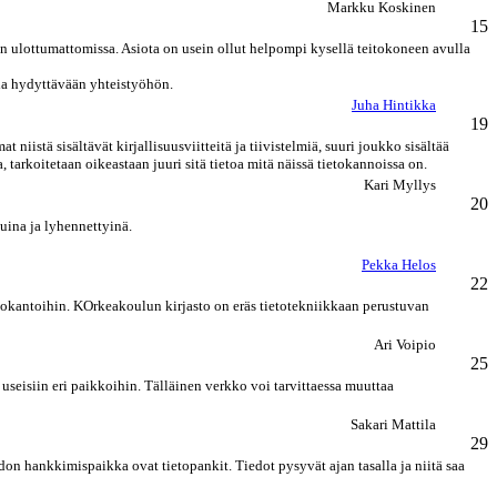
Markku Koskinen
15
n ulottumattomissa. Asiota on usein ollut helpompi kysellä teitokoneen avulla
ia hydyttävään yhteistyöhön.
Juha Hintikka
19
niistä sisältävät kirjallisuusviitteitä ja tiivistelmiä, suuri joukko sisältää
tarkoitetaan oikeastaan juuri sitä tietoa mitä näissä tietokannoissa on.
Kari Myllys
20
uina ja lyhennettyinä.
Pekka Helos
22
ietokantoihin. KOrkeakoulun kirjasto on eräs tietotekniikkaan perustuvan
Ari Voipio
25
n useisiin eri paikkoihin. Tälläinen verkko voi tarvittaessa muuttaa
Sakari Mattila
29
on hankkimispaikka ovat tietopankit. Tiedot pysyvät ajan tasalla ja niitä saa