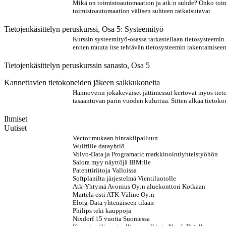
Mikä on toimistoautomaation ja atk:n suhde? Onko toimis
toimistoautomaation välisen suhteen ratkaisutavat.
Tietojenkäsittelyn peruskurssi, Osa 5: Systeemityö
Kurssin systeemityö-osassa tarkastellaan tietosysteemin 
ennen muuta itse tehtävän tietosysteemin rakentamiseen
Tietojenkäsittelyn peruskurssin sanasto, Osa 5
Kannettavien tietokoneiden jäkeen salkkukoneita
Hannoverin jokakeväiset jättimessut kertovat myös tiet
tasaantuvan parin vuoden kuluttua. Sitten alkaa tietoko
Ihmiset
Uutiset
Vector mukaan hintakilpailuun
Wulffille datayhtiö
Volvo-Data ja Programatic markkinointiyhteistyöhön
Salora myy näyttöjä IBM:lle
Patenttiriitoja Valloissa
Softplanilta järjestelmä Vientiluotolle
Atk-Yhtymä Avonius Oy:n aluekonttori Kotkaan
Martela osti ATK-Väline Oy:n
Elorg-Data yhtenäiseen tilaan
Philips teki kauppoja
Nixdorf 15 vuotta Suomessa