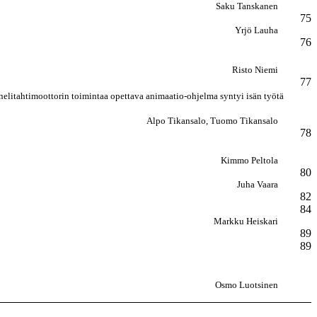
Saku Tanskanen
75
Yrjö Lauha
76
Risto Niemi
77
 nelitahtimoottorin toimintaa opettava animaatio-ohjelma syntyi isän työtä
Alpo Tikansalo, Tuomo Tikansalo
78
Kimmo Peltola
80
Juha Vaara
82
84
Markku Heiskari
89
89
Osmo Luotsinen