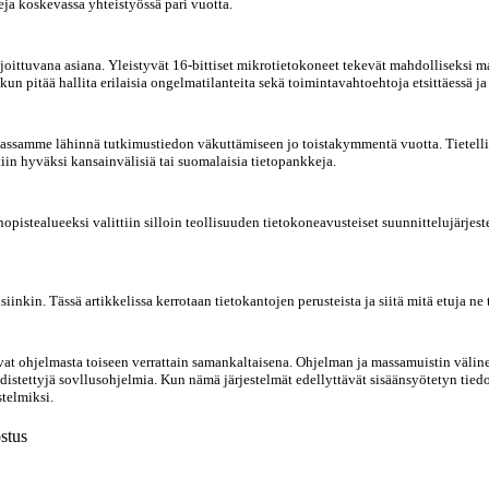
ja koskevassa yhteistyössä pari vuotta.
oittuvana asiana. Yleistyvät 16-bittiset mikrotietokoneet tekevät mahdolliseksi ma
n pitää hallita erilaisia ongelmatilanteita sekä toimintavahtoehtoja etsittäessä ja 
aassamme lähinnä tutkimustiedon väkuttämiseen jo toistakymmentä vuotta. Tietel
iin hyväksi kansainvälisiä tai suomalaisia tietopankkeja.
pistealueeksi valittiin silloin teollisuuden tietokoneavusteiset suunnittelujärjest
nkin. Tässä artikkelissa kerrotaan tietokantojen perusteista ja siitä mitä etuja ne t
uvat ohjelmasta toiseen verrattain samankaltaisena. Ohjelman ja massamuistin välin
distettyjä sovllusohjelmia. Kun nämä järjestelmät edellyttävät sisäänsyötetyn tied
stelmiksi.
ostus