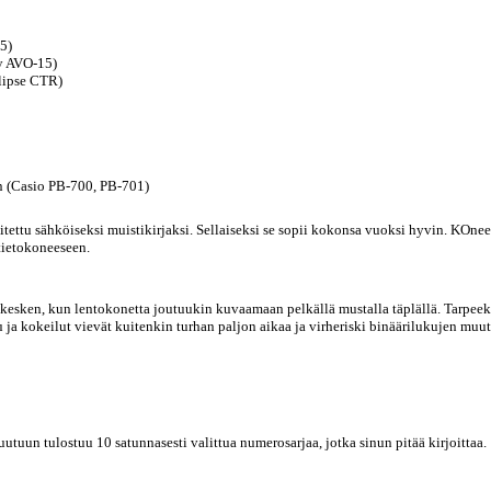
5)
Oy AVO-15)
llipse CTR)
en (Casio PB-700, PB-701)
ttu sähköiseksi muistikirjaksi. Sellaiseksi se sopii kokonsa vuoksi hyvin. KOneese
 tietokoneeseen.
kesken, kun lentokonetta joutuukin kuvaamaan pelkällä mustalla täplällä. Tarpeeksi
ja kokeilut vievät kuitenkin turhan paljon aikaa ja virheriski binäärilukujen muu
uutuun tulostuu 10 satunnasesti valittua numerosarjaa, jotka sinun pitää kirjoittaa.