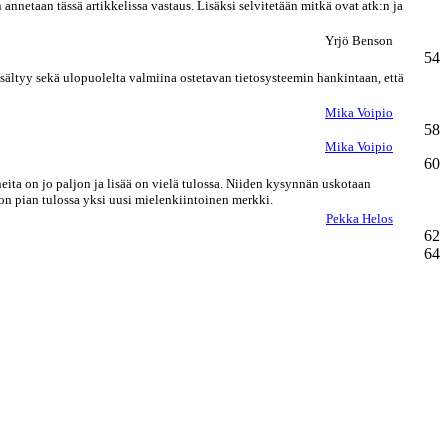
netaan tässä artikkelissa vastaus. Lisäksi selvitetään mitkä ovat atk:n ja
Yrjö Benson
54
isältyy sekä ulopuolelta valmiina ostetavan tietosysteemin hankintaan, että
Mika Voipio
58
Mika Voipio
60
ita on jo paljon ja lisää on vielä tulossa. Niiden kysynnän uskotaan
 on pian tulossa yksi uusi mielenkiintoinen merkki.
Pekka Helos
62
64