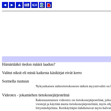
Hämärtääkö tiedon määrä laadun?
Valitut niksit eli mistä kaikesta käsikirjat eivät kerro
Sormella ruutuun
Nykyaikaisen mikrotietokoneen tärkeä myyntivaltti on h
Videotex - jokamiehen tietokonejärjestelmä
Kaksisuuntainen videotex on tietokonejärjestelmä, johon k
viestejä ja käyttää muita tietokonejärjestelmiä, myös ohj
liityntäohjelmia. Kotikäyttäjiä ilahduttavat myös halvat