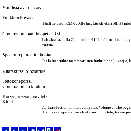
Värillisiä avaruuskuvia
Funktion kuvaaja
Tämä Telmac TCM-600:lle laadittu ohjelma piirtää mieli
Commodore pantiin opettajaksi
Lahjaksi saadulla Commodore 64:llä tehtiin aluksi tiety
varten.
Spectrum piirtää funktioita
Jos haluat tutkia matemaattisten funktioiden kuvaajia, 
Kitarakurssi Sinclairille
Tietokonepörssi
Commodorella kuuhun
Kurssit, messut, näyttelyt
Kirjat
An introduction to microcomputers Volume 0: The beginn
Tietorakennepohjainen ohjelmansuunnittelu, toinen pa