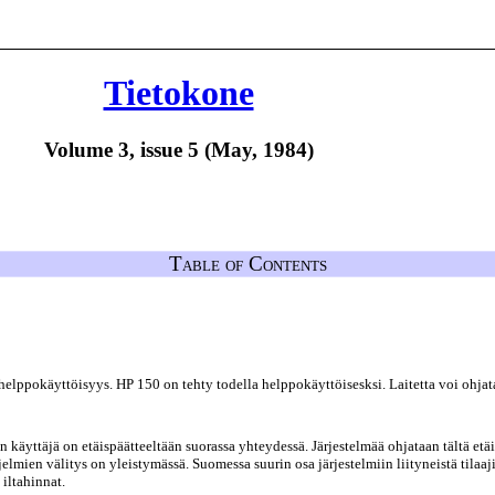
Tietokone
Volume 3, issue 5 (May, 1984)
Table of Contents
elppokäyttöisyys. HP 150 on tehty todella helppokäyttöisesksi. Laitetta voi ohjat
äyttäjä on etäispäätteeltään suorassa yhteydessä. Järjestelmää ohjataan tältä etäisp
elmien välitys on yleistymässä. Suomessa suurin osa järjestelmiin liityneistä tilaaj
 iltahinnat.