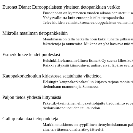
Euronet Diane: Eurooppalaisten yhteinen tietopankkien verkko
Eurooppaan on kymmenen vuoden aikana perustettu useita
Yhdysvalloista kuin euroopplaisilta tietopankeilta.
Televisioiden valmistuksessa eurooppalaisten voimat ha
Mikrolla maailman tietopankkeihin
Maailmassa on tällä hetkellä noin kaksi tuhatta julkisess
faktatietoja ja numeroita. Mukana on yhä kasvava määrä t
Esmerk lukee lehdet puolestasi
Helsinkiläis-kansainvälinen Esmerk Oy sueraa lähes koko
Kaikki yrityksiä kiinnostavat uutiset eivät läpäise suur
Kauppakorkekoulun kirjastossa satatuhatta viitetietoa
Helsingin kauppakorkeakoulun kirjasto tarjoaa monia tie
tiedonhaun uranuurtajia Suomessa.
Paljon tietoa yhdestä liittymästä
Pakettikytkeintäinen eli pakettiohjattu tiedonsiirto sove
tiedonsiirtonoupeuden tai -muodon.
Gallup rakentaa tietopankkeja
Markkinatutkimus on tyypillinen tietoyhteiskunnan palve
aina tarvittaessa omalta atk-päätteeltä.