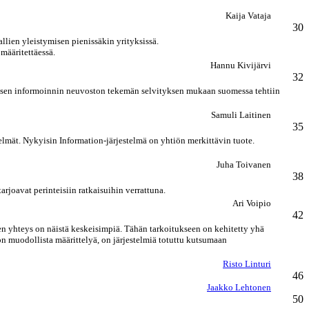
Kaija Vataja
30
llien yleistymisen pienissäkin yrityksissä.
määritettäessä.
Hannu Kivijärvi
32
lisen informoinnin neuvoston tekemän selvityksen mukaan suomessa tehtiin
Samuli Laitinen
35
elmät. Nykyisin Information-järjestelmä on yhtiön merkittävin tuote.
Juha Toivanen
38
arjoavat perinteisiin ratkaisuihin verrattuna.
Ari Voipio
42
en yhteys on näistä keskeisimpiä. Tähän tarkoitukseen on kehitetty yhä
on muodollista määrittelyä, on järjestelmiä totuttu kutsumaan
Risto Linturi
46
Jaakko Lehtonen
50