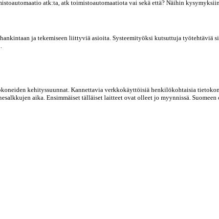
toautomaatio atk:ta, atk toimistoautomaatiota vai sekä että? Näihin kysymyksiin an
hankintaan ja tekemiseen liittyviä asioita. Systeemityöksi kutsuttuja työtehtäviä s
.
okoneiden kehityssuunnat. Kannettavia verkkokäyttöisiä henkilökohtaisia tietokone
nesalkkujen aika. Ensimmäiset tälläiset laitteet ovat olleet jo myynnissä. Suomeen