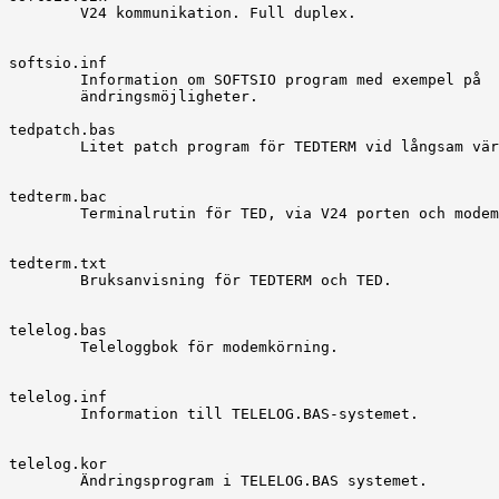
	V24 kommunikation. Full duplex.

softsio.inf

	Information om SOFTSIO program med exempel på

	ändringsmöjligheter.

tedpatch.bas

	Litet patch program för TEDTERM vid långsam värddator.

tedterm.bac

	Terminalrutin för TED, via V24 porten och modem.

tedterm.txt

	Bruksanvisning för TEDTERM och TED.

telelog.bas

	Teleloggbok för modemkörning.

telelog.inf

	Information till TELELOG.BAS-systemet.

telelog.kor

	Ändringsprogram i TELELOG.BAS systemet.
