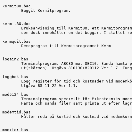
kermit80.bac

	Buggit Kermitprogram.

kermit80.doc

	Bruksanvisning till Kermit80, ett Kermitprogram för ABC80

	som dock innehåller en del buggar. I stället rekommenderas

kermquit.bas

	Demoprogram till Kermitprogrammet Kerm.

logain2.bas

	Terminalprogram. ABC80 mot DEC10. Sända-hämta-printa

	ut(skärmen). Utgåva 810130+820112 Ver 1.7. Fungerar enbart

loggbok.bas

	Logg register för tid och kostnader vid modemkörning.

	Utgåva 85-11-22 Ver 1.1.

mod5124.bas

	Terminalprogram speciellt för Mikrotekniks modemkort 5124.

	Hämta och sända filer samt printa ut efter lagring på flex.

modemtid.bas

	Håller reda på körtid och kostnad vid modemkörning.

monitor.bas
