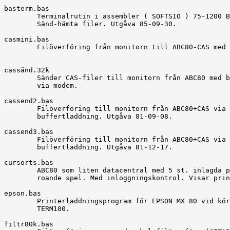
basterm.bas

	Terminalrutin i assembler ( SOFTSIO ) 75-1200 Baud.

	Sänd-hämta filer. Utgåva 85-09-30.

casmini.bas

	Filöverföring från monitorn till ABC80-CAS med bandspelare.

cassänd.32k

	Sänder CAS-filer till monitorn från ABC80 med bandspelare

	via modem.

cassend2.bas

	Filöverföring till monitorn från ABC80+CAS via

	buffertladdning. Utgåva 81-09-08.

cassend3.bas

	Filöverföring till monitorn från ABC80+CAS via

	buffertladdning. Utgåva 81-12-17.

cursorts.bas

	ABC80 som liten datacentral med 5 st. inlagda program för

	roande spel. Med inloggningskontrol. Visar principerna på

epson.bas

	Printerladdningsprogram för EPSON MX 80 vid körning av ex.

	TERM100.

filtr80k.bas
