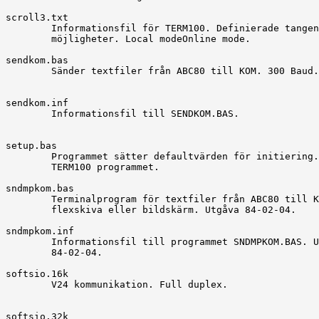
scroll3.txt

	Informationsfil för TERM100. Definierade tangenters

	möjligheter. Local modeOnline mode.

sendkom.bas

	Sänder textfiler från ABC80 till KOM. 300 Baud.

sendkom.inf

	Informationsfil till SENDKOM.BAS.

setup.bas

	Programmet sätter defaultvärden för initiering. Tillhör

	TERM100 programmet.

sndmpkom.bas

	Terminalprogram för textfiler från ABC80 till KOM. Från

	flexskiva eller bildskärm. Utgåva 84-02-04.

sndmpkom.inf

	Informationsfil till programmet SNDMPKOM.BAS. Utgåva

	84-02-04.

softsio.16k

	V24 kommunikation. Full duplex.

softsio.32k
