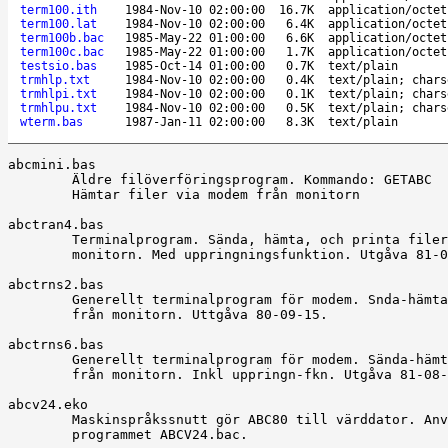
term100.ith
1984-Nov-10 02:00:00
16.7K
application/octet
term100.lat
1984-Nov-10 02:00:00
6.4K
application/octet
term100b.bac
1985-May-22 01:00:00
6.6K
application/octet
term100c.bac
1985-May-22 01:00:00
1.7K
application/octet
testsio.bas
1985-Oct-14 01:00:00
0.7K
text/plain
trmhlp.txt
1984-Nov-10 02:00:00
0.4K
text/plain; chars
trmhlpi.txt
1984-Nov-10 02:00:00
0.1K
text/plain; chars
trmhlpu.txt
1984-Nov-10 02:00:00
0.5K
text/plain; chars
wterm.bas
1987-Jan-11 02:00:00
8.3K
text/plain
abcmini.bas

	Äldre filöverföringsprogram. Kommando: GETABC

	Hämtar filer via modem från monitorn

abctran4.bas

	Terminalprogram. Sända, hämta, och printa filer från (gamla

	monitorn. Med uppringningsfunktion. Utgåva 81-08-20.

abctrns2.bas

	Generellt terminalprogram för modem. Snda-hämta-printa file

	från monitorn. Uttgåva 80-09-15.

abctrns6.bas

	Generellt terminalprogram för modem. Sända-hämta-printa fil

	från monitorn. Inkl uppringn-fkn. Utgåva 81-08-20. Ver 1.4

abcv24.eko

	Maskinspråkssnutt gör ABC80 till värddator. Använd först

	programmet ABCV24.bac.
