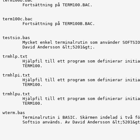
term100b.bac

	Fortsättning på TERM100.BAC.

term100c.bac

	Fortsättning på TERM100B.BAC.

testsio.bas

	Mycket enkel terminalrutin som använder SOFTSIO.32K. Av

	David Andersson &lt;5201&gt;.

trmhlp.txt

	Hjälpfil till ett program som definierar initialvärden för

	TERM100.

trmhlpi.txt

	Hjälpfil till ett program som definierar initialvärden för

	TERM100.

trmhlpu.txt

	Hjälpfil till ett program som definierar initialvärden för

	TERM100.

wterm.bas

	Terminalrutin i BASIC. Skärmen indelad i två fönster.
