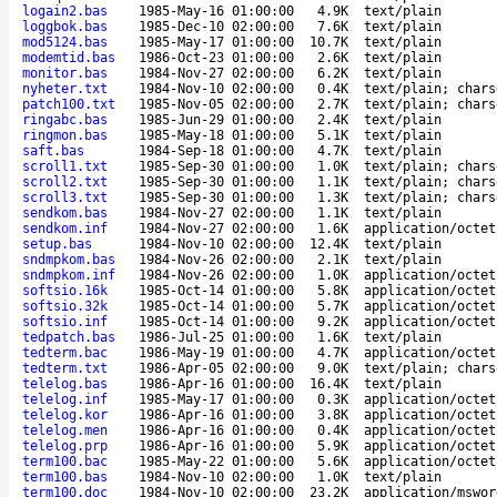
logain2.bas
1985-May-16 01:00:00
4.9K
text/plain
loggbok.bas
1985-Dec-10 02:00:00
7.6K
text/plain
mod5124.bas
1985-May-17 01:00:00
10.7K
text/plain
modemtid.bas
1986-Oct-23 01:00:00
2.6K
text/plain
monitor.bas
1984-Nov-27 02:00:00
6.2K
text/plain
nyheter.txt
1984-Nov-10 02:00:00
0.4K
text/plain; chars
patch100.txt
1985-Nov-05 02:00:00
2.7K
text/plain; chars
ringabc.bas
1985-Jun-29 01:00:00
2.4K
text/plain
ringmon.bas
1985-May-18 01:00:00
5.1K
text/plain
saft.bas
1984-Sep-18 01:00:00
4.7K
text/plain
scroll1.txt
1985-Sep-30 01:00:00
1.0K
text/plain; chars
scroll2.txt
1985-Sep-30 01:00:00
1.1K
text/plain; chars
scroll3.txt
1985-Sep-30 01:00:00
1.3K
text/plain; chars
sendkom.bas
1984-Nov-27 02:00:00
1.1K
text/plain
sendkom.inf
1984-Nov-27 02:00:00
1.6K
application/octet
setup.bas
1984-Nov-10 02:00:00
12.4K
text/plain
sndmpkom.bas
1984-Nov-26 02:00:00
2.1K
text/plain
sndmpkom.inf
1984-Nov-26 02:00:00
1.0K
application/octet
softsio.16k
1985-Oct-14 01:00:00
5.8K
application/octet
softsio.32k
1985-Oct-14 01:00:00
5.7K
application/octet
softsio.inf
1985-Oct-14 01:00:00
9.2K
application/octet
tedpatch.bas
1986-Jul-25 01:00:00
1.6K
text/plain
tedterm.bac
1986-May-19 01:00:00
4.7K
application/octet
tedterm.txt
1986-Apr-05 02:00:00
9.0K
text/plain; chars
telelog.bas
1986-Apr-16 01:00:00
16.4K
text/plain
telelog.inf
1985-May-17 01:00:00
0.3K
application/octet
telelog.kor
1986-Apr-16 01:00:00
3.8K
application/octet
telelog.men
1986-Apr-16 01:00:00
0.4K
application/octet
telelog.prp
1986-Apr-16 01:00:00
5.9K
application/octet
term100.bac
1985-May-22 01:00:00
5.6K
application/octet
term100.bas
1984-Nov-10 02:00:00
1.0K
text/plain
term100.doc
1984-Nov-10 02:00:00
23.2K
application/mswor