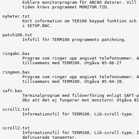
	Enklare monitorprogram för ABC80 datorer. Vill du ställa

	tiden krävs programmet MONITOR.TID.

nyheter.txt

	Kort information om TER100 keypad funktion och definiering

	i SETUP.BAC.

patch100.txt

	Infofil för TERM100 programmets patchning.

ringabc.bas

	Program som ringer upp angivet telefonnummer. Användes

	tillsammans med TERM100. Utgåva 85-06-27

ringmon.bas

	Program som ringer upp angivet telefonnummer. Användes

	tillsammans med TERM100. Utgåva 85-04-28.

saft.bas

	Terminalprogram med filöverföring enligt SAFT-protokollet.

	Obs att det ej fungerar mot monitorn! Utgåva 81-09-28.

scroll1.txt

	Informationsfil för TERM100. Lib-scroll-type.

scroll2.txt

	Informationsfil för TERM100. Lib-scroll-type. I samband med

	definierade tangenter.
