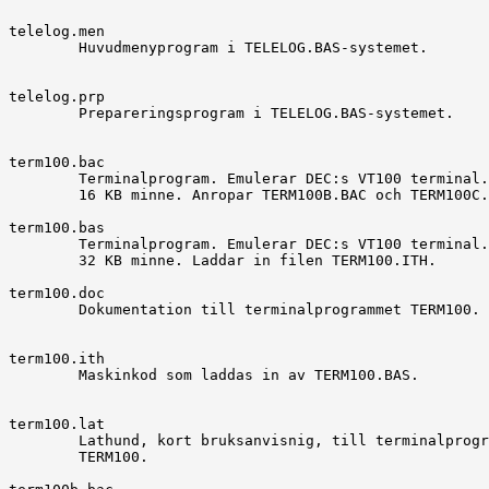
telelog.men

	Huvudmenyprogram i TELELOG.BAS-systemet.

telelog.prp

	Prepareringsprogram i TELELOG.BAS-systemet.

term100.bac

	Terminalprogram. Emulerar DEC:s VT100 terminal. Version för

	16 KB minne. Anropar TERM100B.BAC och TERM100C.BAC.

term100.bas

	Terminalprogram. Emulerar DEC:s VT100 terminal. Version för

	32 KB minne. Laddar in filen TERM100.ITH.

term100.doc

	Dokumentation till terminalprogrammet TERM100.

term100.ith

	Maskinkod som laddas in av TERM100.BAS.

term100.lat

	Lathund, kort bruksanvisnig, till terminalprogrammet

	TERM100.
