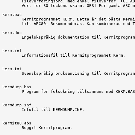
	Filöverföringsprg. med enkel filöverför. (GETABC, SENDABC).

	Ver. för 80-teckens skärm. OBS! För gamla ABC-monitorn!

kerm.bac

	Kermitprogrammet KERM. Detta är det bästa Kermitprogrammet

	till ABC80. Rekommenderas. Kan kombineras med TED.

kerm.doc

	Engelskspråkig dokumentation till Kermitprogrammet Kerm.

kerm.inf

	Informationsfil till Kermitprogrammet Kerm.

kerm.txt

	Svenskspråkig bruksanvisning till Kermitprogrammet Kerm.

kermdump.bas

	Program för felsökning tillsammans med KERM.BAS.

kermdump.inf

	Infofil till KERMDUMP.INF.

kermit80.abs

	Buggit Kermitprogram.
