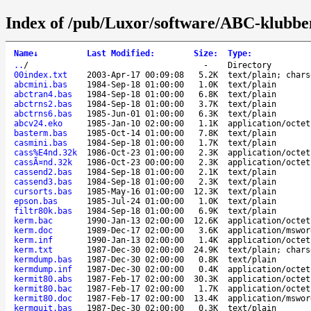
Index of /pub/Luxor/software/ABC-klubb
Name
↓
Last Modified
:
Size
:
Type
:
..
/
-
Directory
00index.txt
2003-Apr-17 00:09:08
5.2K
text/plain; chars
abcmini.bas
1984-Sep-18 01:00:00
1.0K
text/plain
abctran4.bas
1984-Sep-18 01:00:00
6.8K
text/plain
abctrns2.bas
1984-Sep-18 01:00:00
3.7K
text/plain
abctrns6.bas
1985-Jun-01 01:00:00
6.3K
text/plain
abcv24.eko
1985-Jan-10 02:00:00
1.1K
application/octet
basterm.bas
1985-Oct-14 01:00:00
7.8K
text/plain
casmini.bas
1984-Sep-18 01:00:00
1.7K
text/plain
cass%E4nd.32k
1986-Oct-23 01:00:00
2.3K
application/octet
cassÃ¤nd.32k
1986-Oct-23 00:00:00
2.3K
application/octet
cassend2.bas
1984-Sep-18 01:00:00
2.1K
text/plain
cassend3.bas
1984-Sep-18 01:00:00
2.3K
text/plain
cursorts.bas
1985-May-16 01:00:00
12.3K
text/plain
epson.bas
1985-Jul-24 01:00:00
1.0K
text/plain
filtr80k.bas
1984-Sep-18 01:00:00
6.9K
text/plain
kerm.bac
1990-Jan-13 02:00:00
12.6K
application/octet
kerm.doc
1989-Dec-17 02:00:00
3.6K
application/mswor
kerm.inf
1990-Jan-13 02:00:00
1.4K
application/octet
kerm.txt
1987-Dec-30 02:00:00
24.9K
text/plain; chars
kermdump.bas
1987-Dec-30 02:00:00
0.8K
text/plain
kermdump.inf
1987-Dec-30 02:00:00
0.4K
application/octet
kermit80.abs
1987-Feb-17 02:00:00
30.3K
application/octet
kermit80.bac
1987-Feb-17 02:00:00
1.7K
application/octet
kermit80.doc
1987-Feb-17 02:00:00
13.4K
application/mswor
kermquit.bas
1987-Dec-30 02:00:00
0.3K
text/plain